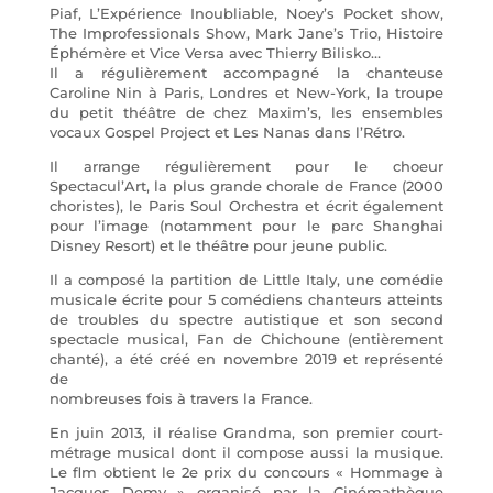
Piaf, L’Expérience Inoubliable, Noey’s Pocket show,
The Improfessionals Show, Mark Jane’s Trio, Histoire
Éphémère et Vice Versa avec Thierry Bilisko…
Il a régulièrement accompagné la chanteuse
Caroline Nin à Paris, Londres et New-York, la troupe
du petit théâtre de chez Maxim’s, les ensembles
vocaux Gospel Project et Les Nanas dans l’Rétro.
Il arrange régulièrement pour le choeur
Spectacul’Art, la plus grande chorale de France (2000
choristes), le Paris Soul Orchestra et écrit également
pour l’image (notamment pour le parc Shanghai
Disney Resort) et le théâtre pour jeune public.
Il a composé la partition de Little Italy, une comédie
musicale écrite pour 5 comédiens chanteurs atteints
de troubles du spectre autistique et son second
spectacle musical, Fan de Chichoune (entièrement
chanté), a été créé en novembre 2019 et représenté
de
nombreuses fois à travers la France.
En juin 2013, il réalise Grandma, son premier court-
métrage musical dont il compose aussi la musique.
Le flm obtient le 2e prix du concours « Hommage à
Jacques Demy » organisé par la Cinémathèque